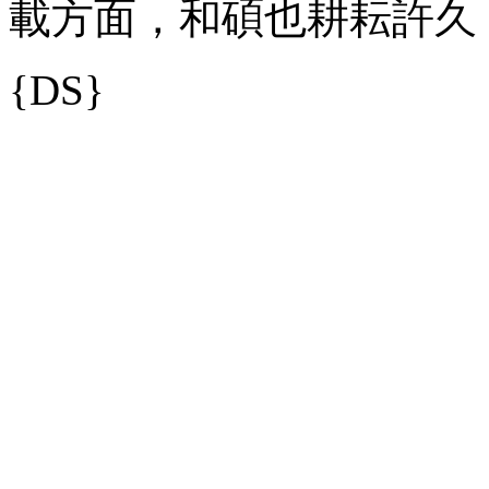
載方面，和碩也耕耘許久
{DS}