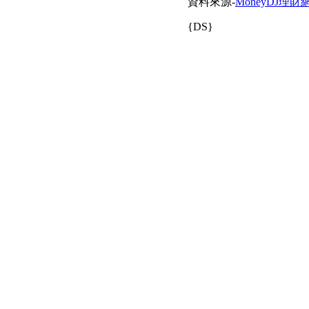
資料來源-
MoneyDJ理財
{DS}