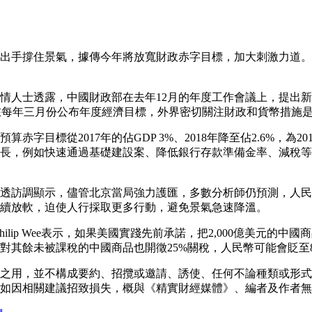
出手撐住景氣，據傳今年將放寬財政赤字目標，加大刺激力道。
情人士透露，中國財政部在去年12月的年度工作會議上，提出新預
通常在每年三月份公布年度經濟目標，外界密切關注財政和貨幣措施
算赤字目標從2017年的佔GDP 3%、2018年降至佔2.6%，
長，例如快速通過基礎建設案、降低銀行存款準備金率、減稅等
。
透訪調顯示，儘管北京當局強力護匯，多數分析師仍預測，人民
將持續放軟，迫使人行採取更多行動，避免景氣急速降溫。
師Philip Wee表示，如果美國實踐先前承諾，把2,000億美元的中
對其餘未被課稅的中國商品也開徵25%關稅，人民幣可能會貶至
之用，並不構成要約、招攬或邀請、誘使、任何不論種類或形式
如因相關建議招致損失，概與《精實財經媒體》、編者及作者無