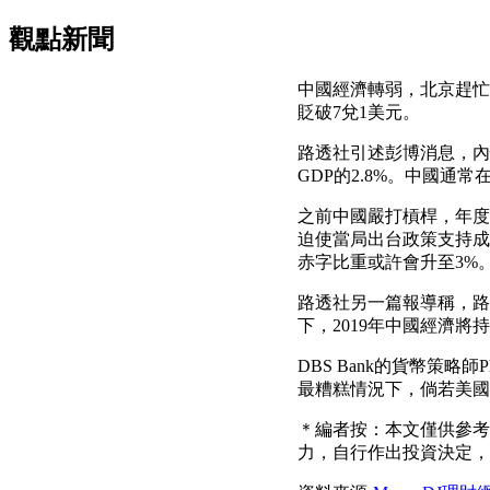
觀點新聞
中國經濟轉弱，北京趕忙
貶破7兌1美元。
路透社引述彭博消息，內
GDP的2.8%。中國
之前中國嚴打槓桿，年度預
迫使當局出台政策支持成
赤字比重或許會升至3%
路透社另一篇報導稱，路
下，2019年中國經濟
DBS Bank的貨幣策略
最糟糕情況下，倘若美國
＊編者按：本文僅供參考
力，自行作出投資決定，