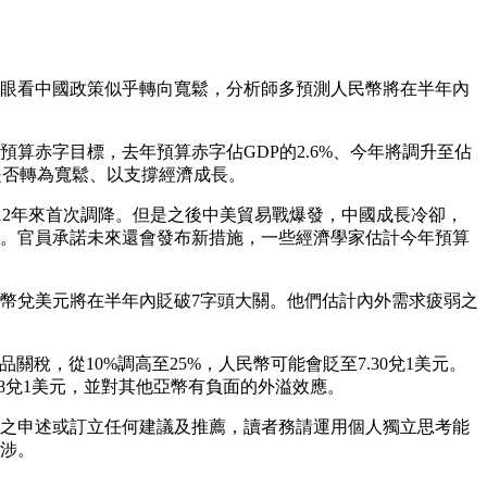
眼看中國政策似乎轉向寬鬆，分析師多預測人民幣將在半年內
算赤字目標，去年預算赤字佔GDP的2.6%、今年將調升至佔
是否轉為寬鬆、以支撐經濟成長。
為2012年來首次調降。但是之後中美貿易戰爆發，中國成長冷卻，
。官員承諾未來還會發布新措施，一些經濟學家估計今年預算
幣兌美元將在半年內貶破7字頭大關。他們估計內外需求疲弱之
國商品關稅，從10%調高至25%，人民幣可能會貶至7.30兌1美元。
8兌1美元，並對其他亞幣有負面的外溢效應。
之申述或訂立任何建議及推薦，讀者務請運用個人獨立思考能
涉。