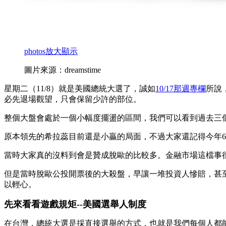
photos
放大顯示
圖片來源：dreamstime
星期二（11/8）就是美國總統大選了，誠如
10/17那週專欄
所說
必先退場觀望，只會保留少許的部位。
整個大盤會處於一個小幅度擺盪的區間，我們可以看到過去三個
原本領先的希拉蕊目前還是小贏的局面，不過大家還記得今年6
當時大家真的沒料到會是贊成脫歐的比較多。金融市場這檔事
但是當時脫歐公投開票後的大殺盤，早讓一堆投資人慘賠，甚
以輕心。
先來看看遊戲規矩--美國選舉人制度
在台灣，總統大選是採直接選舉的方式，也就是我們每個人都