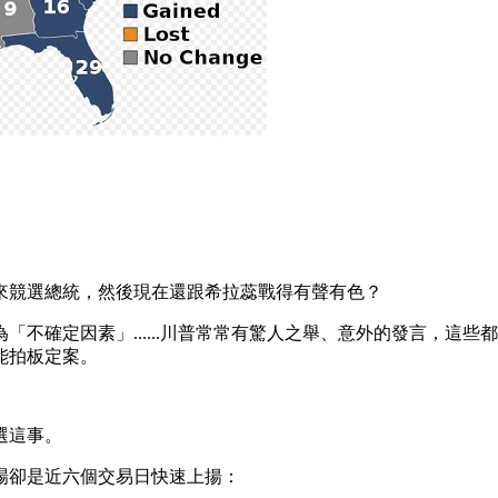
來競選總統，然後現在還跟希拉蕊戰得有聲有色？
不確定因素」......川普常常有驚人之舉、意外的發言，這
能拍板定案。
選這事。
場卻是近六個交易日快速上揚：