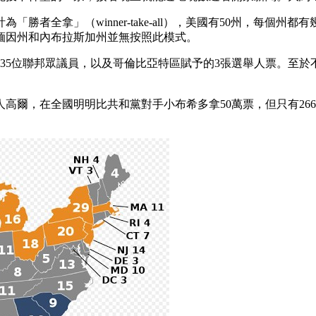
者全拿」（winner-take-all），美國有50州，每個
緬因州和內布拉斯加州並無按照此模式。
和435位聯邦眾議員，以及哥倫比亞特區賦予的3張選舉人票。
人高爾，在全國明明比共和黨對手小布希多拿50萬票，但只有26