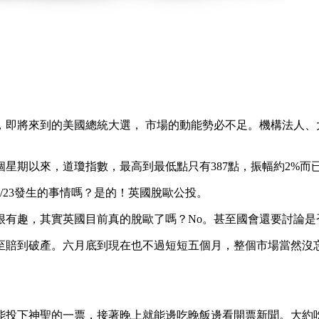
，即將來到的美國總統大選， 市場的動能勢必不足。機構法人
星期以來，道瓊指數，最高到最低點只有387點，振幅約2%而
/23發生的事情嗎？是的！英國脫歐公投。
很有趣，其實英國目前真的脫歐了嗎？No。甚至國會還要討論是
至賠到破產。六月底到現在也不過短短五個月，整個市場當然沒
能投下神聖的一票，接著晚上就能邊吃晚飯邊看開票新聞。大約