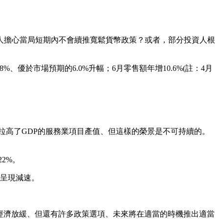
資人擔心當局短期內不會續推寬鬆貨幣政策？或者，部分投資人根
%、優於市場預期的6.0%升幅；6月零售額年增10.6%(註：4月
額迭創歷史新高)拉高了GDP的服務業項目產值、但這樣的榮景是不可持續的。
22%。
都是呈現減速。
經濟放緩、但還有許多政策選項、未來將在適當的時機推出適當