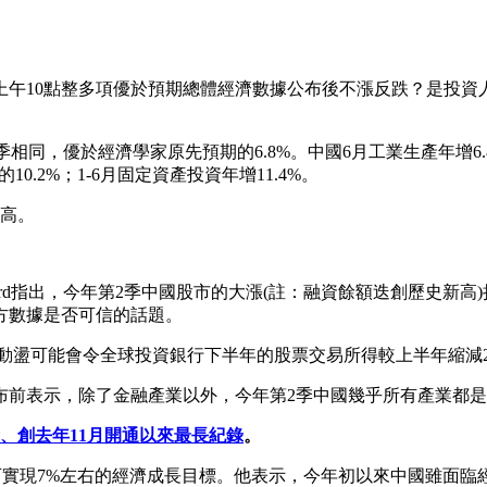
上午10點整多項優於預期總體經濟數據公布後不漲反跌？是投
1季相同，優於經濟學家原先預期的6.8%。中國6月工業生產年增6.8
10.2%；1-6月固定資產投資年增11.4%。
新高。
 Evans-Pritchard指出，今年第2季中國股市的大漲(註：融資餘
方數據是否可信的話題。
股市近期的動盪可能會令全球投資銀行下半年的股票交易所得較上半年縮減
在GDP數據公布前表示，除了金融產業以外，今年第2季中國幾乎所有產業
、創去年11月開通以來最長紀錄
。
可實現7%左右的經濟成長目標。他表示，今年初以來中國雖面臨