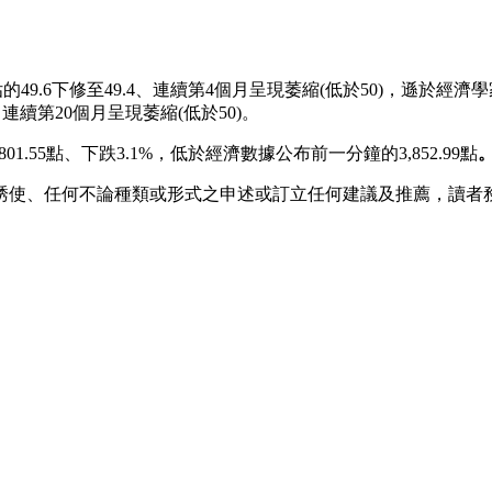
的49.6下修至49.4、連續第4個月呈現萎縮(低於50)，遜於經
、連續第20個月呈現萎縮(低於50)。
1.55點、下跌3.1%，低於經濟數據公布前一分鐘的3,852.99點
誘使、任何不論種類或形式之申述或訂立任何建議及推薦，讀者