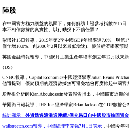
陸股
在中國官方極力護盤的氛圍下，如何解讀上證參考指數在15日
本不相信數據的真實性、以行動投下不信任票？
彭博社15日報導，2015年第2季中國GDP年增率達7.0%、與第
僅年增10.0%、創2006年2月以來最低增速)、優於經濟學家預期的
英國金融時報報導，中國6月工業生產年增率創去年12月以來
{DS}
CNBC報導，Capital Economics中國經濟學家Julian
他還提到，優於預期的經濟數據無可避免地會再度掀起中國官
JP摩根分析師Kian Abouhossein發表報告指出，中國
華爾街日報報導，IHS Inc.經濟學家Brian Jackson
統計顯示，
外資透過滬港通連續7個交易日自中國股市抽回資金
wallstreetcn.com報導，中國總理李克強7月1日表示
，中國今年