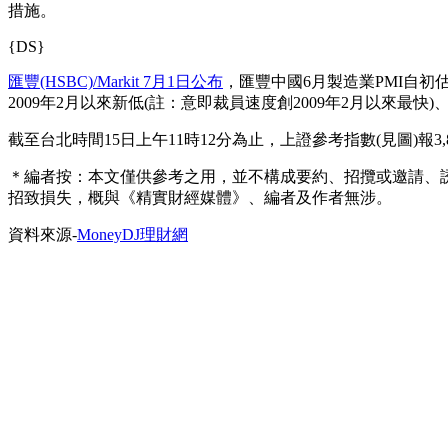
措施。
{DS}
匯豐(HSBC)/Markit 7月1日公布
，匯豐中國6月製造業PMI自初估
2009年2月以來新低(註：意即裁員速度創2009年2月以來最快)
截至台北時間15日上午11時12分為止，上證參考指數(見圖)報3,80
＊編者按：本文僅供參考之用，並不構成要約、招攬或邀請、
招致損失，概與《精實財經媒體》、編者及作者無涉。
資料來源-
MoneyDJ理財網